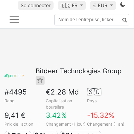
Se connecter
🇫🇷
FR
€ EUR
Bitdeer Technologies Group
#4495
€2.28 Md
🇸🇬
Rang
Capitalisation
Pays
boursière
9,41 €
3.42%
-15.32%
Prix de l'action
Changement (1 jour)
Changement (1 an)