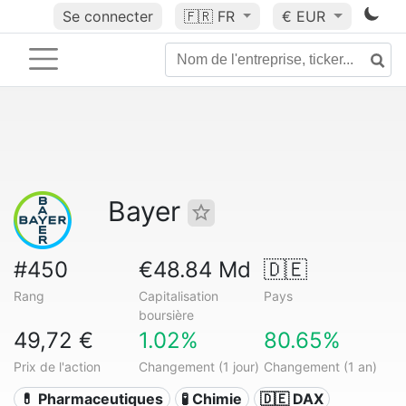
Se connecter
🇫🇷
FR
€ EUR
Bayer
#450
€48.84 Md
🇩🇪
Rang
Capitalisation
Pays
boursière
49,72 €
1.02%
80.65%
Prix de l'action
Changement (1 jour)
Changement (1 an)
💊 Pharmaceutiques
🧪 Chimie
🇩🇪 DAX