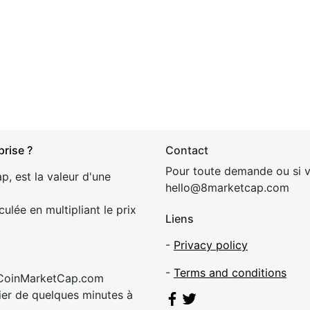
prise ?
Contact
Pour toute demande ou si v
p, est la valeur d'une
hel
lo@8market
cap.com
culée en multipliant le prix
Liens
-
Privacy policy
-
Terms and conditions
 CoinMarketCap.com
rier de quelques minutes à