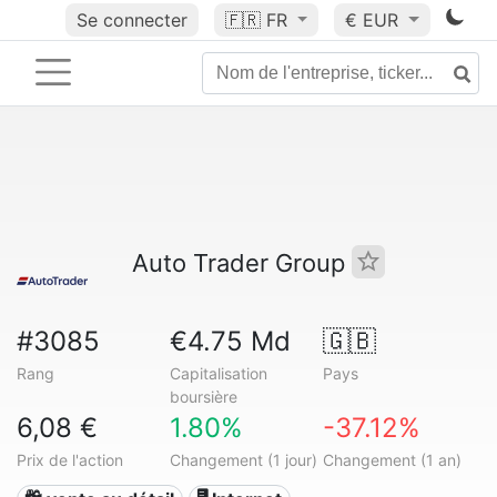
Se connecter
🇫🇷
FR
€ EUR
Auto Trader Group
#3085
€4.75 Md
🇬🇧
Rang
Capitalisation
Pays
boursière
6,08 €
1.80%
-37.12%
Prix de l'action
Changement (1 jour)
Changement (1 an)