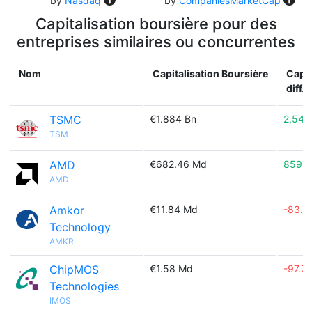
by
Nasdaq
by
CompaniesMarketCap
Capitalisation boursière pour des
entreprises similaires ou concurrentes
Nom
Capitalisation Boursière
Capit
diff.
TSMC
€1.884 Bn
2,549
TSM
AMD
€682.46 Md
859.
AMD
Amkor
€11.84 Md
-83.3
Technology
AMKR
ChipMOS
€1.58 Md
-97.7
Technologies
IMOS