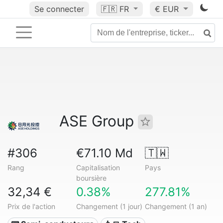
Se connecter
🇫🇷
FR
€ EUR
ASE Group
#306
€71.10 Md
🇹🇼
Rang
Capitalisation
Pays
boursière
32,34 €
0.38%
277.81%
Prix de l'action
Changement (1 jour)
Changement (1 an)