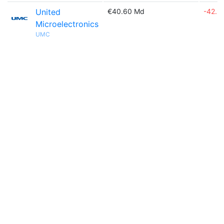
United
€40.60 Md
-42.9
Microelectronics
UMC