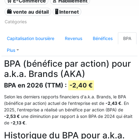
🛒 E-Commerce
👚 Habillement
🛍️ vente au détail
🖥️ Internet
Catégories
Capitalisation boursière
Revenus
Bénéfices
BPA
Plus
BPA (bénéfice par action) pour
a.k.a. Brands (AKA)
BPA en 2026 (TTM) :
-2,40 €
Selon les derniers rapports financiers d'a.k.a. Brands, le BPA
(bénéfice par action) actuel de l'entreprise est de
-2,43 €
. En
2025, l'entreprise a réalisé un bénéfice par action (BPA) de
-2,53 €
une diminution par rapport à son BPA de 2024 qui était
de
-2,13 €
.
Historique du BPA pour a.k.a.