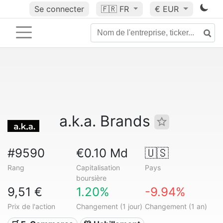
Se connecter
🇫🇷
FR
€ EUR
a.k.a. Brands
#9590
€0.10 Md
🇺🇸
Rang
Capitalisation
Pays
boursière
9,51 €
1.20%
-9.94%
Prix de l'action
Changement (1 jour)
Changement (1 an)