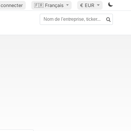
 connecter
🇫🇷
Français
€ EUR